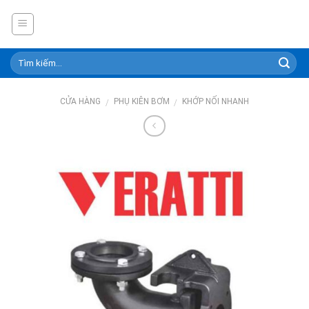
Skip
to
content
CỬA HÀNG
PHỤ KIÊN BƠM
KHỚP NỐI NHANH
/
/