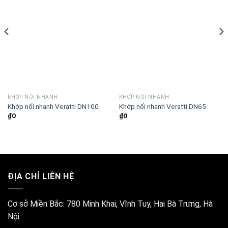
KHỚP NỐI NHANH
KHỚP NỐI NHANH
Khớp nối nhanh Veratti DN100
Khớp nối nhanh Veratti DN65
₫
0
₫
0
ĐỊA CHỈ LIÊN HỆ
Cơ sở Miền Bắc:
780 Minh Khai, Vĩnh Tuy, Hai Bà Trưng, Hà
Nội