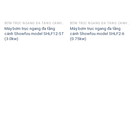
BƠM TRỤC NGANG ĐA TẦNG CÁNH SHOWFOU SHLF
BƠM TRỤC NGANG ĐA TẦNG CÁNH SHOWFOU SHLF
Máy bơm trục ngang đa tầng
Máy bơm trục ngang đa tầng
cánh Showfou model SHLF12-5T
cánh Showfou model SHLF2-6
(3.0kw)
(0.75kw)