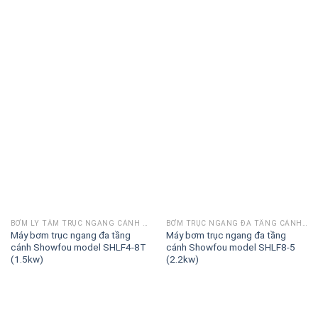
BƠM LY TÂM TRỤC NGANG CÁNH HỞ SHOWFOU ĐÀI LOAN
BƠM TRỤC NGANG ĐA TẦNG CÁNH SHOWFOU SHLF
Máy bơm trục ngang đa tầng
Máy bơm trục ngang đa tầng
cánh Showfou model SHLF4-8T
cánh Showfou model SHLF8-5
(1.5kw)
(2.2kw)