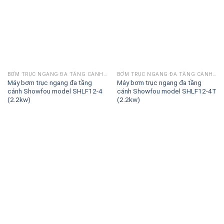
BƠM TRỤC NGANG ĐA TẦNG CÁNH SHOWFOU SHLF
BƠM TRỤC NGANG ĐA TẦNG CÁNH SHOWFOU SHLF
Máy bơm trục ngang đa tầng
Máy bơm trục ngang đa tầng
cánh Showfou model SHLF12-4
cánh Showfou model SHLF12-4T
(2.2kw)
(2.2kw)