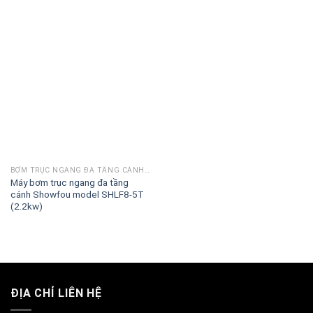
BƠM TRỤC NGANG ĐA TẦNG CÁNH SHOWFOU SHLF
Máy bơm trục ngang đa tầng
cánh Showfou model SHLF8-5T
(2.2kw)
ĐỊA CHỈ LIÊN HỆ