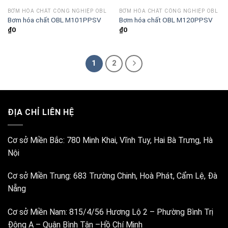
BƠM HÓA CHẤT CÔNG NGHIỆP OBL
BƠM HÓA CHẤT CÔNG NGHIỆP OBL
Bơm hóa chất OBL M101PPSV
Bơm hóa chất OBL M120PPSV
₫
0
₫
0
1
2
ĐỊA CHỈ LIÊN HỆ
Cơ sở Miền Bắc:
780 Minh Khai, Vĩnh Tuy, Hai Bà Trưng, Hà
Nội
Cơ sở Miền Trung:
683 Trường Chinh, Hoà Phát, Cẩm Lệ, Đà
Nẵng
Cơ sở Miền Nam:
815/4/56 Hương Lộ 2 – Phường Bình Trị
Đông A – Quận Bình Tân –Hồ Chí Minh