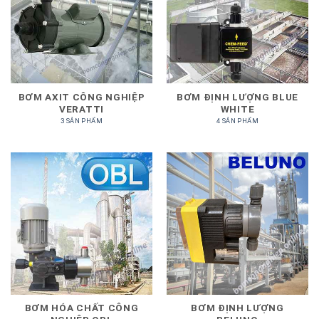
BƠM AXIT CÔNG NGHIỆP
BƠM ĐỊNH LƯỢNG BLUE
VERATTI
WHITE
3 SẢN PHẨM
4 SẢN PHẨM
BƠM HÓA CHẤT CÔNG
BƠM ĐỊNH LƯỢNG