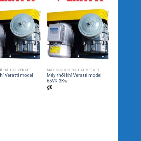
Í ĐẦU AT VERATTI
MÁY SỤC KHÍ ĐẦU AT VERATTI
hí Veratti model
Máy thổi khí Veratti model
65VR 3Kw
₫
0