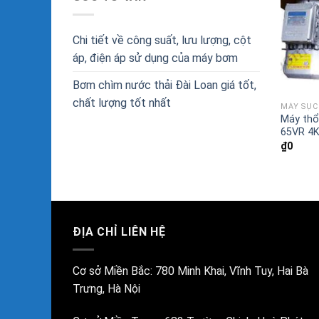
Chi tiết về công suất, lưu lượng, cột
áp, điện áp sử dụng của máy bơm
Bơm chìm nước thải Đài Loan giá tốt,
chất lượng tốt nhất
MÁY SỤC 
Máy thổi
65VR 4
₫
0
ĐỊA CHỈ LIÊN HỆ
Cơ sở Miền Bắc:
780 Minh Khai, Vĩnh Tuy, Hai Bà
Trưng, Hà Nội