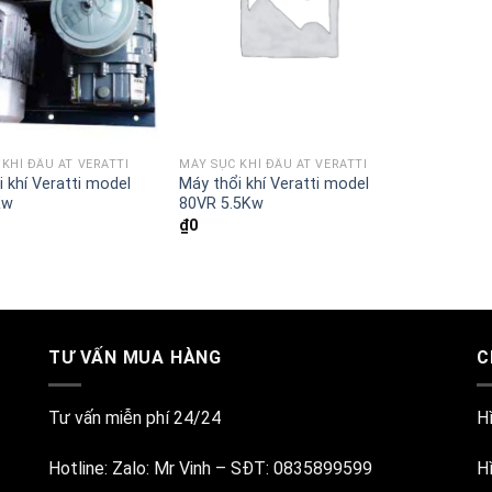
KHÍ ĐẦU AT VERATTI
MÁY SỤC KHÍ ĐẦU AT VERATTI
 khí Veratti model
Máy thổi khí Veratti model
Kw
80VR 5.5Kw
₫
0
TƯ VẤN MUA HÀNG
C
Tư vấn miễn phí 24/24
H
Hotline:
Zalo: Mr Vinh
–
SĐT: 0835899599
H