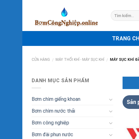
Skip
to
content
TRANG C
CỬA HÀNG
MÁY THỔI KHÍ - MÁY SỤC KHÍ
MÁY SỤC KHÍ Đ
/
/
DANH MỤC SẢN PHẨM
Bơm chìm giếng khoan
Sản
Bơm chìm nước thải
Bơm công nghiệp
Bơm đài phun nước