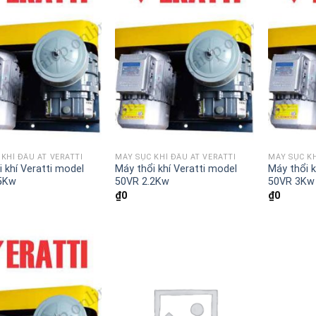
KHÍ ĐẦU AT VERATTI
MÁY SỤC KHÍ ĐẦU AT VERATTI
MÁY SỤC KH
 khí Veratti model
Máy thổi khí Veratti model
Máy thổi k
.5Kw
50VR 2.2Kw
50VR 3Kw
₫
0
₫
0