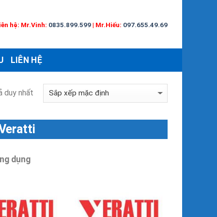
iên hệ:
Mr.Vinh:
0835.899.599
|
Mr.Hiếu:
097.655.49.69
U
LIÊN HỆ
ả duy nhất
Veratti
ng dụng