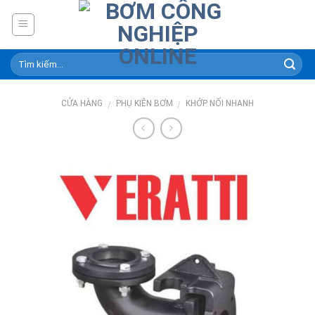
Skip
to
content
CỬA HÀNG
PHỤ KIÊN BƠM
KHỚP NỐI NHANH
/
/