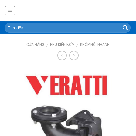
Skip
to
content
CỬA HÀNG
PHỤ KIÊN BƠM
KHỚP NỐI NHANH
/
/