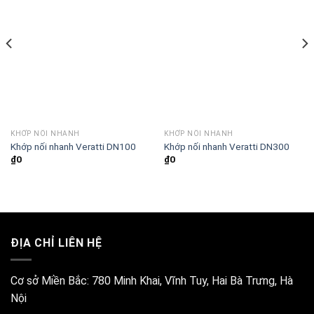
KHỚP NỐI NHANH
KHỚP NỐI NHANH
Khớp nối nhanh Veratti DN100
Khớp nối nhanh Veratti DN300
₫
0
₫
0
ĐỊA CHỈ LIÊN HỆ
Cơ sở Miền Bắc:
780 Minh Khai, Vĩnh Tuy, Hai Bà Trưng, Hà
Nội