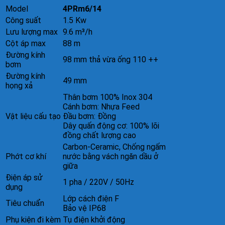
Model
4PRm6/14
Công suất
1.5 Kw
Lưu lượng max
9.6 m³/h
Cột áp max
88 m
Đường kính
98 mm thả vừa ống 110 ++
bơm
Đường kính
49 mm
họng xả
Thân bơm 100% Inox 304
Cánh bơm: Nhựa Feed
Vật liệu cấu tạo
Đầu bơm: Đồng
Dây quấn động cơ: 100% lõi
đồng chất lượng cao
Carbon-Ceramic, Chống ngấm
Phớt cơ khí
nước bằng vách ngăn dầu ở
giữa
Điện áp sử
1 pha / 220V / 50Hz
dụng
Lớp cách điện F
Tiêu chuẩn
Bảo vệ IP68
Phụ kiện đi kèm
Tụ điện khởi động