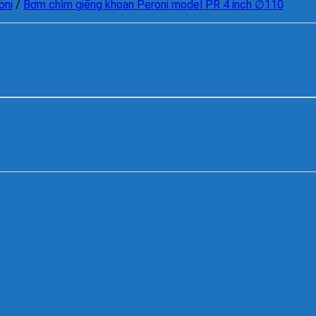
oni
/
Bơm chìm giếng khoan Peroni model PR 4 inch ∅110