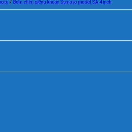
moto
/
Bơm chìm giếng khoan Sumoto model SA 4 inch