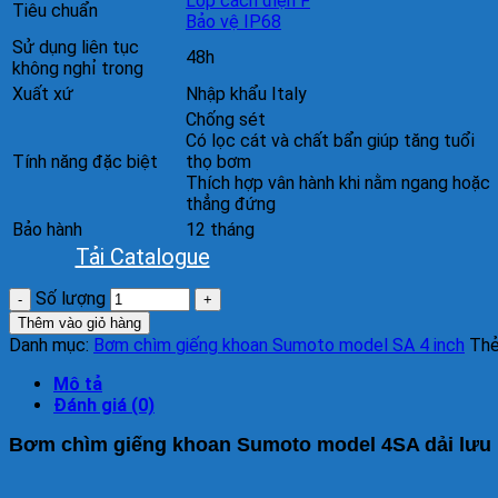
Lớp cách điện F
Tiêu chuẩn
Bảo vệ IP68
Sử dụng liên tục
48h
không nghỉ trong
Xuất xứ
Nhập khẩu Italy
Chống sét
Có lọc cát và chất bẩn giúp tăng tuổi
Tính năng đặc biệt
thọ bơm
Thích hợp vân hành khi nằm ngang hoặc
thẳng đứng
Bảo hành
12 tháng
Tải Catalogue
Số lượng
Thêm vào giỏ hàng
Danh mục:
Bơm chìm giếng khoan Sumoto model SA 4 inch
Th
Mô tả
Đánh giá (0)
Bơm chìm giếng khoan Sumoto model 4SA dải lưu 