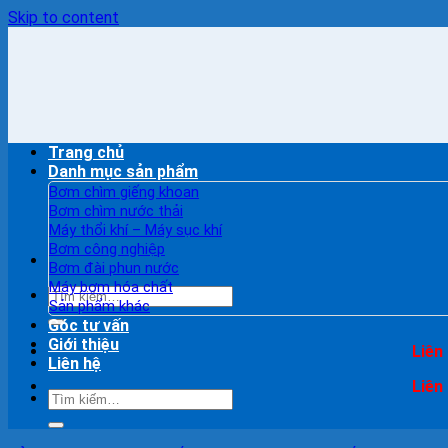
Skip to content
Trang chủ
Danh mục sản phẩm
Bơm chìm giếng khoan
Bơm chìm nước thải
Máy thổi khí – Máy sục khí
Bơm công nghiệp
Bơm đài phun nước
Máy bơm hóa chất
Sản phẩm khác
Góc tư vấn
Giới thiệu
Liên
Liên hệ
Liên