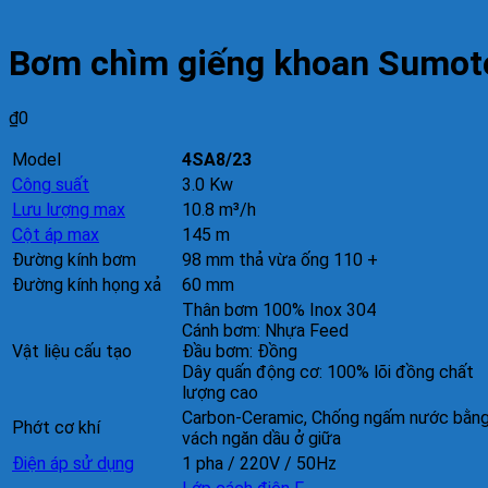
Bơm chìm giếng khoan Sumot
₫
0
Model
4SA8/23
Công suất
3.0 Kw
Lưu lượng max
10.8 m³/h
Cột áp max
145 m
Đường kính bơm
98 mm thả vừa ống 110 +
Đường kính họng xả
60 mm
Thân bơm 100% Inox 304
Cánh bơm: Nhựa Feed
Vật liệu cấu tạo
Đầu bơm: Đồng
Dây quấn động cơ: 100% lõi đồng chất
lượng cao
Carbon-Ceramic, Chống ngấm nước bằn
Phớt cơ khí
vách ngăn dầu ở giữa
Điện áp sử dụng
1 pha / 220V / 50Hz