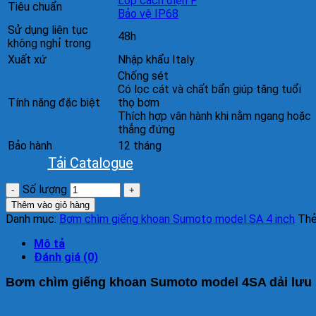
Lớp cách điện F
Tiêu chuẩn
Bảo vệ IP68
Sử dụng liên tục
48h
không nghỉ trong
Xuất xứ
Nhập khẩu Italy
Chống sét
Có lọc cát và chất bẩn giúp tăng tuổi
Tính năng đặc biệt
thọ bơm
Thích hợp vân hành khi nằm ngang hoặc
thẳng đứng
Bảo hành
12 tháng
Tải Catalogue
Số lượng
Thêm vào giỏ hàng
Danh mục:
Bơm chìm giếng khoan Sumoto model SA 4 inch
Th
Mô tả
Đánh giá (0)
Bơm chìm giếng khoan Sumoto model 4SA dải lưu 