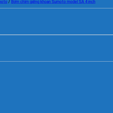
moto
/
Bơm chìm giếng khoan Sumoto model SA 4 inch