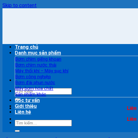
Skip to content
Trang chủ
Danh mục sản phẩm
Bơm chìm giếng khoan
Bơm chìm nước thải
Máy thổi khí – Máy sục khí
Bơm công nghiệp
Bơm đài phun nước
Máy bơm hóa chất
Sản phẩm khác
Góc tư vấn
Giới thiệu
Liên
Liên hệ
Liên