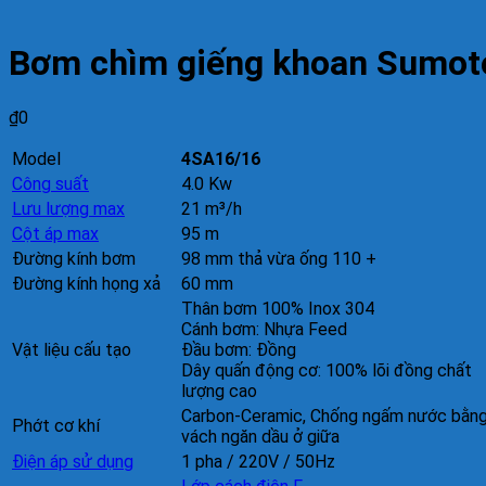
Bơm chìm giếng khoan Sumot
₫
0
Model
4SA16/16
Công suất
4.0 Kw
Lưu lượng max
21 m³/h
Cột áp max
95 m
Đường kính bơm
98 mm thả vừa ống 110 +
Đường kính họng xả
60 mm
Thân bơm 100% Inox 304
Cánh bơm: Nhựa Feed
Vật liệu cấu tạo
Đầu bơm: Đồng
Dây quấn động cơ: 100% lõi đồng chất
lượng cao
Carbon-Ceramic, Chống ngấm nước bằn
Phớt cơ khí
vách ngăn dầu ở giữa
Điện áp sử dụng
1 pha / 220V / 50Hz