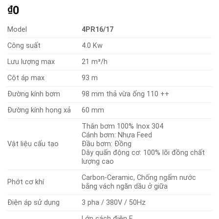
0
₫
Model
4PR16/17
Công suất
4.0 Kw
Lưu lượng max
21 m³/h
Cột áp max
93 m
Đường kính bơm
98 mm thả vừa ống 110 ++
Đường kính họng xả
60 mm
Thân bơm 100% Inox 304
Cánh bơm: Nhựa Feed
Vật liệu cấu tạo
Đầu bơm: Đồng
Dây quấn động cơ: 100% lõi đồng chất
lượng cao
Carbon-Ceramic, Chống ngấm nước
Phớt cơ khí
bằng vách ngăn dầu ở giữa
Điện áp sử dụng
3 pha / 380V / 50Hz
Lớp cách điện F