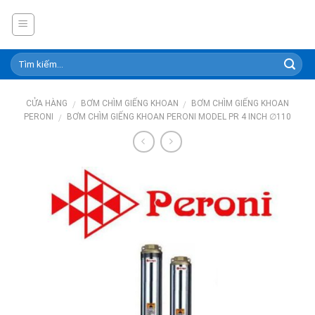
Skip
to
content
CỬA HÀNG
BƠM CHÌM GIẾNG KHOAN
BƠM CHÌM GIẾNG KHOAN
/
/
PERONI
BƠM CHÌM GIẾNG KHOAN PERONI MODEL PR 4 INCH ∅110
/