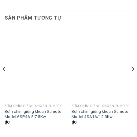
SẢN PHẨM TƯƠNG TỰ
BƠM CHÌM GIẾNG KHOAN SUMOTO MODEL SP 6 INCH
BƠM CHÌM GIẾNG KHOAN SUMOTO MODEL SA 4 INCH
Bơm chìm giếng khoan Sumoto
Bơm chìm giếng khoan Sumoto
Model 6SP46-5 7.5Kw
Model 4SA16/12 3Kw
₫
0
₫
0