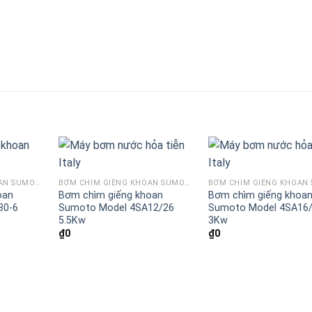
BƠM CHÌM GIẾNG KHOAN SUMOTO MODEL SP 6 INCH
BƠM CHÌM GIẾNG KHOAN SUMOTO MODEL SA 4 INCH
oan
Bơm chìm giếng khoan
Bơm chìm giếng khoa
30-6
Sumoto Model 4SA12/26
Sumoto Model 4SA16
5.5Kw
3Kw
₫
0
₫
0