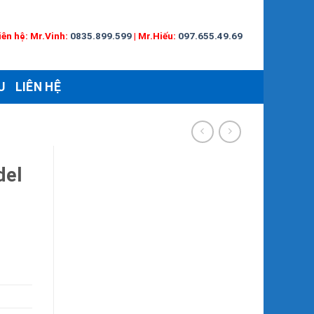
iên hệ:
Mr.Vinh:
0835.899.599
|
Mr.Hiếu:
097.655.49.69
U
LIÊN HỆ
del