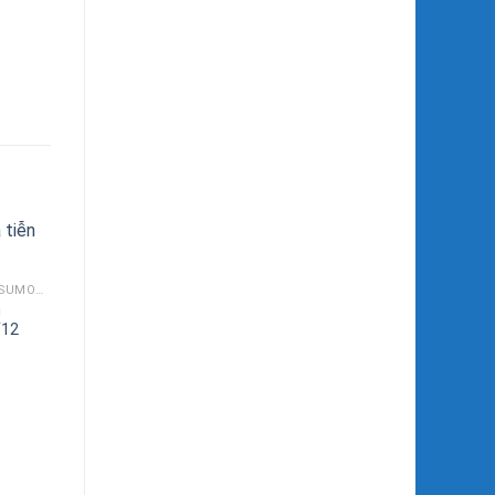
BƠM CHÌM GIẾNG KHOAN SUMOTO MODEL SA 4 INCH
n
/12