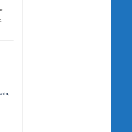
họ
c
 chìm
,