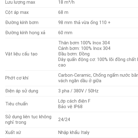
Lưu lượng max
18 m³/h
Cột áp max
68 m
Đường kính bơm
98 mm thả vừa ống 110 +
Đường kính họng xả
60 mm
Thân bơm 100% Inox 304
Cánh bơm: 100% Inox 304
Vật liệu cấu tạo
Đầu bơm: Đồng
Dây quấn động cơ: 100% lõi đồng chất 
cao
Carbon-Ceramic, Chống ngấm nước bằ
Phớt cơ khí
vách ngăn dầu ở giữa
Điện áp sử dụng
3 pha / 380V / 50Hz
Lớp cách điện F
Tiêu chuẩn
Bảo vệ IP68
Sử dụng liên tục không
24/24
nghỉ trong
Xuất xứ
Nhập khẩu Italy