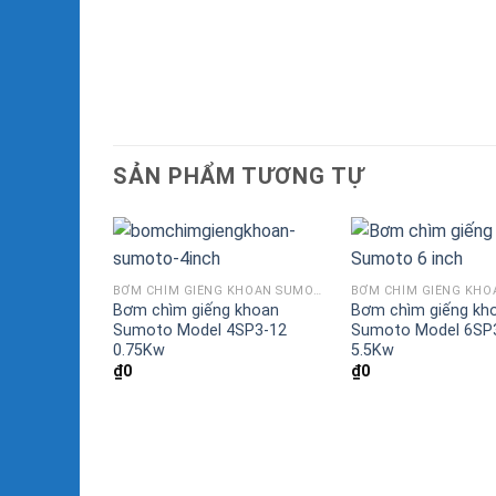
SẢN PHẨM TƯƠNG TỰ
BƠM CHÌM GIẾNG KHOAN SUMOTO MODEL SP 4 INCH
Bơm chìm giếng khoan
Bơm chìm giếng kh
Sumoto Model 4SP3-12
Sumoto Model 6SP
0.75Kw
5.5Kw
₫
0
₫
0
BƠM CHÌM GIẾNG KHOAN SUMOTO MODEL SP 4 INCH