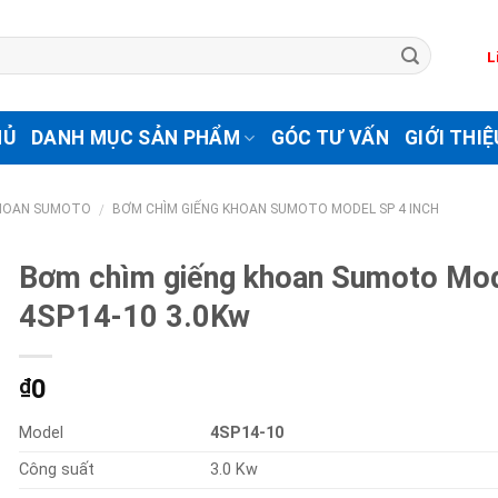
L
HỦ
DANH MỤC SẢN PHẨM
GÓC TƯ VẤN
GIỚI THIỆ
KHOAN SUMOTO
BƠM CHÌM GIẾNG KHOAN SUMOTO MODEL SP 4 INCH
/
Bơm chìm giếng khoan Sumoto Mo
4SP14-10 3.0Kw
0
₫
Model
4SP14-10
Công suất
3.0 Kw