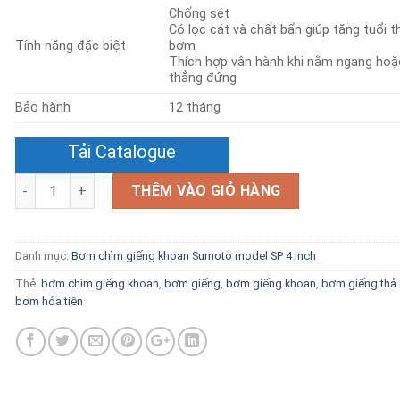
Chống sét
Có lọc cát và chất bẩn giúp tăng tuổi t
Tính năng đặc biệt
bơm
Thích hợp vân hành khi nằm ngang hoặ
thẳng đứng
Bảo hành
12 tháng
Tải Catalogue
Số lượng
THÊM VÀO GIỎ HÀNG
Danh mục:
Bơm chìm giếng khoan Sumoto model SP 4 inch
Thẻ:
bơm chìm giếng khoan
,
bơm giếng
,
bơm giếng khoan
,
bơm giếng thả
bơm hỏa tiễn