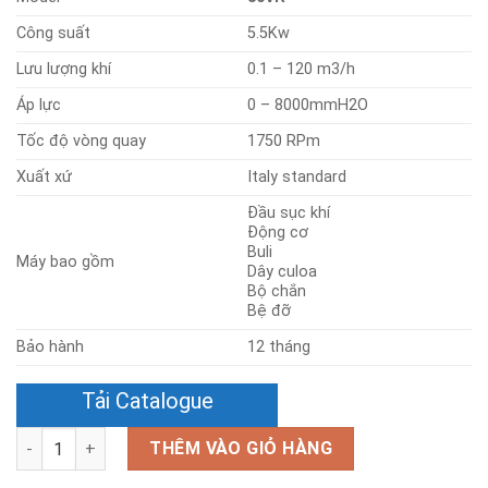
Công suất
5.5Kw
Lưu lượng khí
0.1 – 120 m3/h
Áp lực
0 – 8000mmH2O
Tốc độ vòng quay
1750 RPm
Xuất xứ
Italy standard
Đầu sục khí
Động cơ
Buli
Máy bao gồm
Dây culoa
Bộ chắn
Bệ đỡ
Bảo hành
12 tháng
Tải Catalogue
Số lượng
THÊM VÀO GIỎ HÀNG