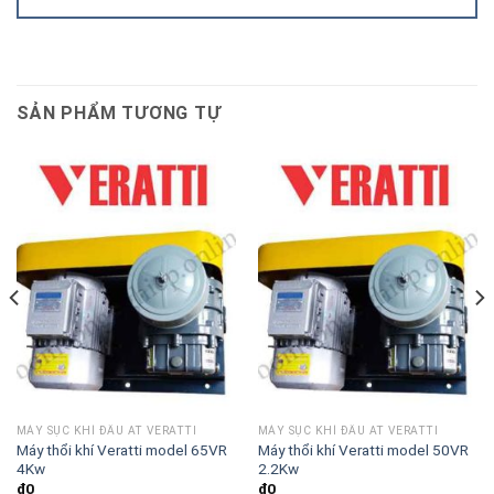
SẢN PHẨM TƯƠNG TỰ
MÁY SỤC KHÍ ĐẦU AT VERATTI
MÁY SỤC KHÍ ĐẦU AT VERATTI
Máy thổi khí Veratti model 65VR
Máy thổi khí Veratti model 50VR
4Kw
2.2Kw
₫
0
₫
0