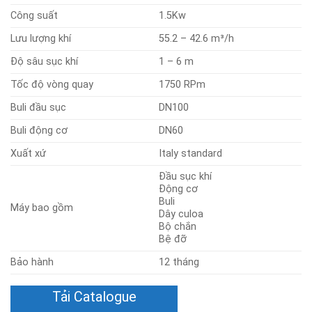
Công suất
1.5Kw
Lưu lượng khí
55.2 – 42.6 m³/h
Độ sâu sục khí
1 – 6 m
Tốc độ vòng quay
1750 RPm
Buli đầu sục
DN100
Buli động cơ
DN60
Xuất xứ
Italy standard
Đầu sục khí
Động cơ
Buli
Máy bao gồm
Dây culoa
Bộ chắn
Bệ đỡ
Bảo hành
12 tháng
Tải Catalogue