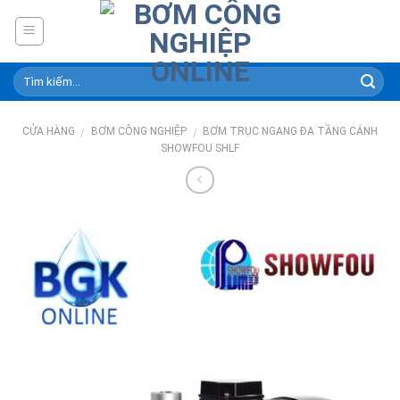
Skip
to
content
CỬA HÀNG
BƠM CÔNG NGHIỆP
BƠM TRỤC NGANG ĐA TẦNG CÁNH
/
/
SHOWFOU SHLF