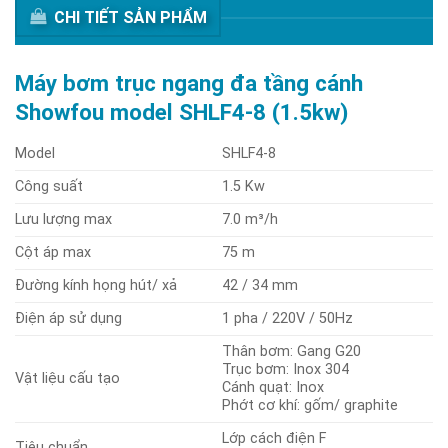
CHI TIẾT SẢN PHẨM
Máy bơm trục ngang đa tầng cánh
Showfou model SHLF4-8 (1.5kw)
Model
SHLF4-8
Công suất
1.5 Kw
Lưu lượng max
7.0 m³/h
Cột áp max
75 m
Đường kính họng hút/ xả
42 / 34 mm
Điện áp sử dụng
1 pha / 220V / 50Hz
Thân bơm: Gang G20
Trục bơm: Inox 304
Vật liệu cấu tạo
Cánh quạt: Inox
Phớt cơ khí: gốm/ graphite
Lớp cách điện F
Tiêu chuẩn