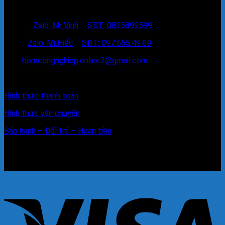
Tư vấn miễn phí 24/24
Hotline:
Zalo: Mr Vinh
–
SĐT: 0835899599
Sale1:
Zalo: Mr.Hiếu
–
SĐT: 097.655.49.69
Mail:
bomcongnghiep.online2@gmail.com
Chính sách hỗ trợ
Hình thức thanh toán
Hình thức vận chuyển
Bảo hành – Đổi trả – Hoàn tiền