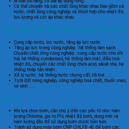
là loại đa năng, có dải áp dụng rộng.
Có thể chuyển tải các chất lỏng khác nhau bao gồm cả
nước, chất lỏng công nghiệp và thích hợp cho nhiệt độ,
lưu lượng và cột áp khác nhau.
Ứng dụng của bơm trục ngang Showfou
Cung cấp nước, lọc nước, tăng áp lực nước
Tăng áp lực trong công nghiệp : hệ thống làm sạch.
Chuyển chất lỏng công nghiệp : cung cấp nước cho nồi
hơi, hệ thống condensed, hệ thống làm mát, điều hoà
nhiệt độ, chuyển các chất lỏng chứa acid, alkali nhẹ, hệ
thống tháp tản nhiệt…
Xử lý nước : hệ thống nước chưng cất, hồ bơi …..
Tưới đất nông nghiệp, công nghiệp hoá chất, thuốc men,
vệ sinh ……
Lưu ý
Khi lựa chọn bơm, cần chú ý đến các yếu tố như: hàm
lượng Chlorine, giá trị PH, nhiệt độ bơm, dung môi và
hàm lượng dầu để sử dụng bơm được bền hơn.
Tránh sử dụng máy bơm CNP CHLF8-40 để bơm các