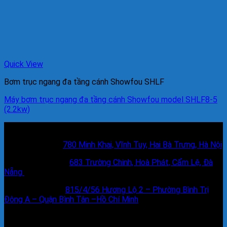
Quick View
Bơm trục ngang đa tầng cánh Showfou SHLF
Máy bơm trục ngang đa tầng cánh Showfou model SHLF8-5
(2.2kw)
Địa chỉ liên hệ
Cơ sở Miền Bắc:
780 Minh Khai, Vĩnh Tuy, Hai Bà Trưng, Hà Nội
Cơ sở Miền Trung:
683 Trường Chinh, Hoà Phát, Cẩm Lệ, Đà
Nẵng
Cơ sở Miền Nam:
815/4/56 Hương Lộ 2 – Phường Bình Trị
Đông A – Quận Bình Tân –Hồ Chí Minh
Tư vấn mua hàng