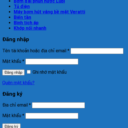
Bơm đài phun nước Lubi
Tủ điện
Máy bơm hút váng bề mặt Veratti
Biến tần
Bình tích áp
Khớp nối nhanh
Đăng nhập
Tên tài khoản hoặc địa chỉ email
*
Mật khẩu
*
Ghi nhớ mật khẩu
Đăng nhập
Quên mật khẩu?
Đăng ký
Địa chỉ email
*
Mật khẩu
*
Đăng ký