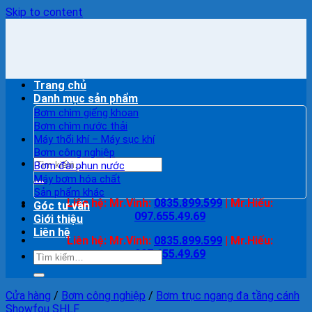
Skip to content
Trang chủ
Danh mục sản phẩm
Bơm chìm giếng khoan
Bơm chìm nước thải
Máy thổi khí – Máy sục khí
Bơm công nghiệp
Bơm đài phun nước
Máy bơm hóa chất
Sản phẩm khác
Liên hệ:
Mr.Vinh:
0835.899.599
|
Mr.Hiếu:
Góc tư vấn
097.655.49.69
Giới thiệu
Liên hệ
Liên hệ:
Mr.Vinh:
0835.899.599
|
Mr.Hiếu:
097.655.49.69
Cửa hàng
/
Bơm công nghiệp
/
Bơm trục ngang đa tầng cánh
Showfou SHLF