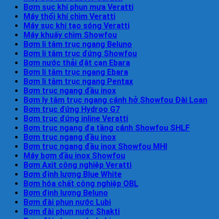
Bơm sục khí phun mưa Veratti
Máy thổi khí chìm Veratti
Máy sục khí tạo sóng Veratti
Máy khuấy chìm Showfou
Bơm li tâm trục ngang Beluno
Bơm li tâm trục đứng Showfou
Bơm nước thải đặt cạn Ebara
Bơm li tâm trục ngang Ebara
Bơm li tâm trục ngang Pentax
Bơm trục ngang đầu inox
Bơm ly tâm trục ngang cánh hở Showfou Đài Loan
Bơm trục đứng Hydroo G7
Bơm trục đứng inline Veratti
Bơm trục ngang đa tầng cánh Showfou SHLF
Bơm trục ngang đầu inox
Bơm trục ngang đầu inox Showfou MHI
Máy bơm đầu inox Showfou
Bơm Axit công nghiệp Veratti
Bơm định lượng Blue White
Bơm hóa chất công nghiệp OBL
Bơm định lượng Beluno
Bơm đài phun nước Lubi
Bơm đài phun nước Shakti