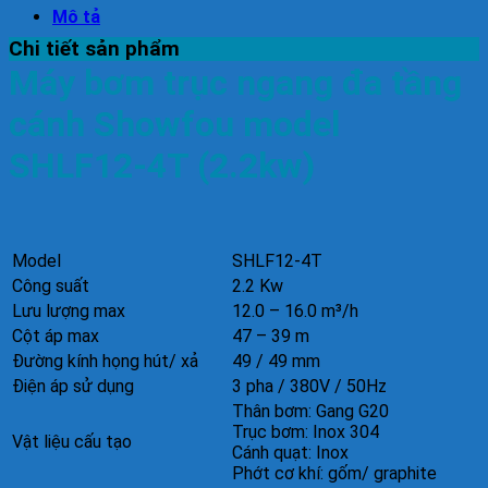
Mô tả
Chi tiết sản phẩm
Máy bơm trục ngang đa tầng
cánh Showfou model
SHLF12-4T (2.2kw)
Model
SHLF12-4T
Công suất
2.2 Kw
Lưu lượng max
12.0 – 16.0 m³/h
Cột áp max
47 – 39 m
Đường kính họng hút/ xả
49 / 49 mm
Điện áp sử dụng
3 pha / 380V / 50Hz
Thân bơm: Gang G20
Trục bơm: Inox 304
Vật liệu cấu tạo
Cánh quạt: Inox
Phớt cơ khí: gốm/ graphite