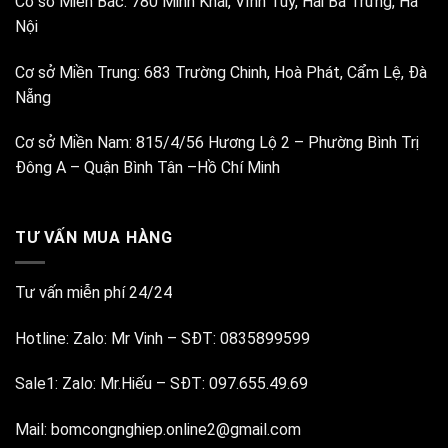
Cơ sở Miền Bắc:
780 Minh Khai, Vĩnh Tuy, Hai Bà Trưng, Hà
Nội
Cơ sở Miền Trung:
683 Trường Chinh, Hoà Phát, Cẩm Lệ, Đà
Nẵng
Cơ sở Miền Nam:
815/4/56 Hương Lộ 2 – Phường Bình Trị
Đông A – Quận Bình Tân –Hồ Chí Minh
TƯ VẤN MUA HÀNG
Tư vấn miễn phí 24/24
Hotline:
Zalo: Mr Vinh
–
SĐT: 0835899599
Sale1:
Zalo: Mr.Hiếu
–
SĐT: 097.655.49.69
Mail:
bomcongnghiep.online2@gmail.com