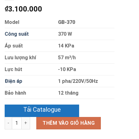
3.100.000
₫
Model
GB-370
Công suất
370 W
Áp suất
14 KPa
Lưu lượng khí
57 m³/h
Lực hút
-10 KPa
Điện áp
1 pha/220V/50Hz
Bảo hành
12 tháng
Tải Catalogue
Số lượng
THÊM VÀO GIỎ HÀNG