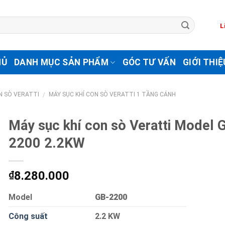
L
HỦ
DANH MỤC SẢN PHẨM
GÓC TƯ VẤN
GIỚI THIỆ
N SÒ VERATTI
MÁY SỤC KHÍ CON SÒ VERATTI 1 TẦNG CÁNH
/
Máy sục khí con sò Veratti Model 
2200 2.2KW
8.280.000
₫
Model
GB-2200
Công suất
2.2 KW