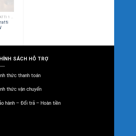
MÁY SỤC KHÍ CON SÒ VERATTI 1 TẦNG CÁNH
atti
W
HÍNH SÁCH HỖ TRỢ
ình thức thanh toán
ình thức vận chuyển
ảo hành – Đổi trả – Hoàn tiền