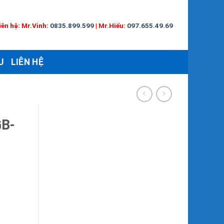
iên hệ:
Mr.Vinh:
0835.899.599
|
Mr.Hiếu:
097.655.49.69
U
LIÊN HỆ
GB-