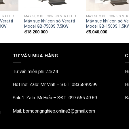
MÁY SỤC KHÍ CON SÒ VERATTI 1 TẦNG CÁNH
MÁY SỤC KHÍ CON SÒ VERATTI 1 TẦNG CÁNH
Veratti
Máy sục khí con sò Veratti
Máy sục khí con sò Ver
0KW
Model GB-7500S 7.5KW
Model GB-1500S 1.5K
₫
18.200.000
₫
5.040.000
TƯ VẤN MUA HÀNG
C
Tư vấn miễn phí 24/24
H
Hotline:
Zalo: Mr Vinh
–
SĐT: 0835899599
H
Sale1:
Zalo: Mr.Hiếu
–
SĐT: 097.655.49.69
B
Mail:
bomcongnghiep.online2@gmail.com
g