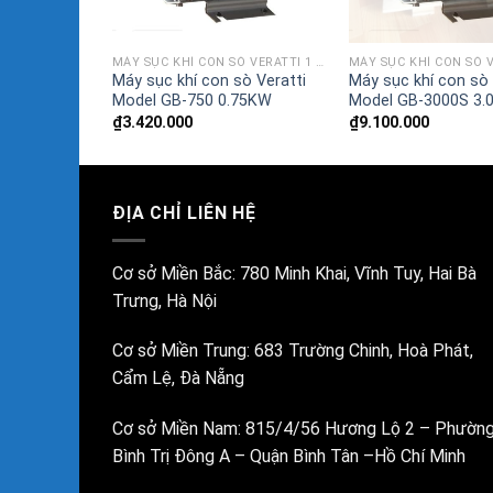
MÁY SỤC KHÍ CON SÒ VERATTI 1 TẦNG CÁNH
sò Veratti
S 15KW
MÁY SỤC KHÍ CON SÒ VERATTI 1 TẦNG CÁNH
Máy sục khí con sò Veratti
Máy sục khí con sò 
Model GB-750 0.75KW
Model GB-3000S 3.
₫
3.420.000
₫
9.100.000
ĐỊA CHỈ LIÊN HỆ
Cơ sở Miền Bắc:
780 Minh Khai, Vĩnh Tuy, Hai Bà
Trưng, Hà Nội
Cơ sở Miền Trung:
683 Trường Chinh, Hoà Phát,
Cẩm Lệ, Đà Nẵng
Cơ sở Miền Nam:
815/4/56 Hương Lộ 2 – Phườn