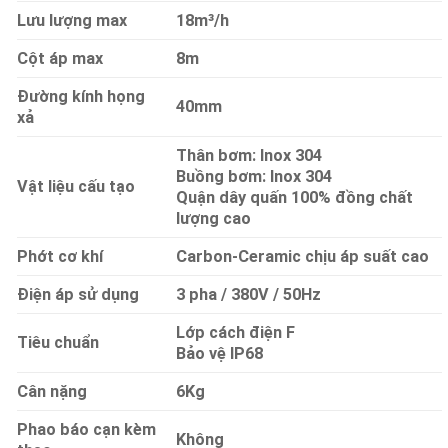
Lưu lượng max
18m³/h
Cột áp max
8m
Đường kính họng
40mm
xả
Thân bơm: Inox 304
Buồng bơm: Inox 304
Vật liệu cấu tạo
Quận dây quấn 100% đồng chất
lượng cao
Phớt cơ khí
Carbon-Ceramic chịu áp suất cao
Điện áp sử dụng
3 pha / 380V / 50Hz
Lớp cách điện F
Tiêu chuẩn
Bảo vệ IP68
Cân nặng
6Kg
Phao báo cạn kèm
Không