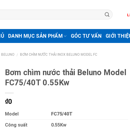
L
HỦ
DANH MỤC SẢN PHẨM
GÓC TƯ VẤN
GIỚI THIỆ
I BELUNO
BƠM CHÌM NƯỚC THẢI INOX BELUNO MODEL FC
/
Bơm chìm nước thải Beluno Model
FC75/40T 0.55Kw
0
₫
Model
FC75/40T
Công suất
0.55Kw