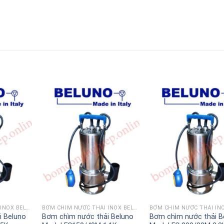
BƠM CHÌM NƯỚC THẢI INOX BELUNO MODEL FC
BƠM CHÌM NƯỚC THẢI INOX BELUNO MODEL FC
i Beluno
Bơm chìm nước thải Beluno
Bơm chìm nước thải B