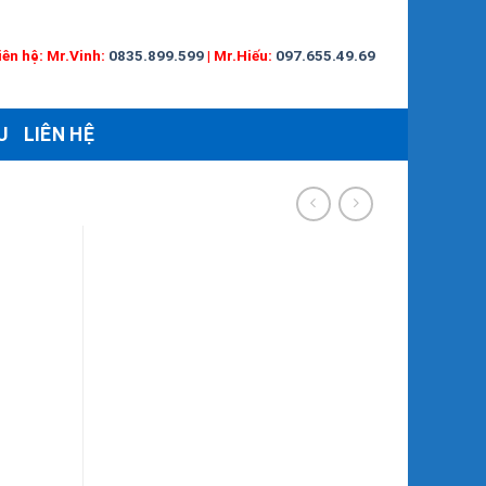
iên hệ:
Mr.Vinh:
0835.899.599
|
Mr.Hiếu:
097.655.49.69
U
LIÊN HỆ