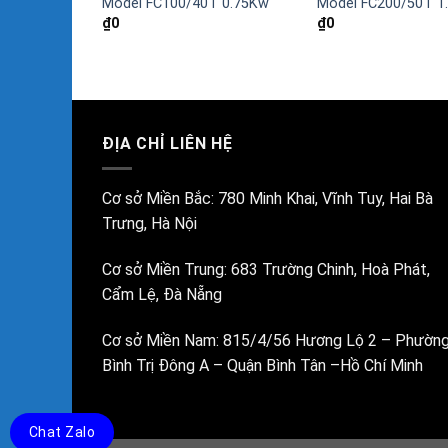
T 1.1Kw
Model FC100/40T 0.75Kw
Model FC200/50T 1
₫
0
₫
0
ĐỊA CHỈ LIÊN HỆ
Cơ sở Miền Bắc:
780 Minh Khai, Vĩnh Tuy, Hai Bà
Trưng, Hà Nội
Cơ sở Miền Trung:
683 Trường Chinh, Hoà Phát,
Cẩm Lệ, Đà Nẵng
Cơ sở Miền Nam:
815/4/56 Hương Lộ 2 – Phườn
Bình Trị Đông A – Quận Bình Tân –Hồ Chí Minh
Chat Zalo