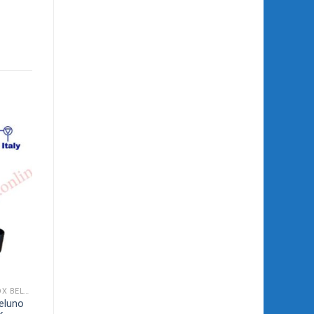
BƠM CHÌM NƯỚC THẢI INOX BELUNO MODEL FC
eluno