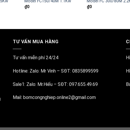
.5Kw
Model FC150/40M 1.1Kw
Model FC 300/80M 2.
₫
0
₫
0
TƯ VẤN MUA HÀNG
C
Tư vấn miễn phí 24/24
H
Hotline:
Zalo: Mr Vinh
–
SĐT: 0835899599
H
Sale1:
Zalo: Mr.Hiếu
–
SĐT: 097.655.49.69
B
Mail:
bomcongnghiep.online2@gmail.com
g