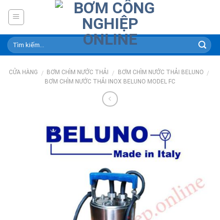
Skip
to
content
CỬA HÀNG
BƠM CHÌM NƯỚC THẢI
BƠM CHÌM NƯỚC THẢI BELUNO
/
/
/
BƠM CHÌM NƯỚC THẢI INOX BELUNO MODEL FC