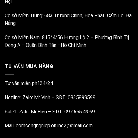
Nội
Cơ sở Miền Trung:
683 Trường Chinh, Hoà Phát, Cẩm Lệ, Đà
Nẵng
Cơ sở Miền Nam:
815/4/56 Hương Lộ 2 – Phường Bình Trị
Đông A – Quận Bình Tân –Hồ Chí Minh
TƯ VẤN MUA HÀNG
Tư vấn miễn phí 24/24
Hotline:
Zalo: Mr Vinh
–
SĐT: 0835899599
Sale1:
Zalo: Mr.Hiếu
–
SĐT: 097.655.49.69
Mail:
bomcongnghiep.online2@gmail.com