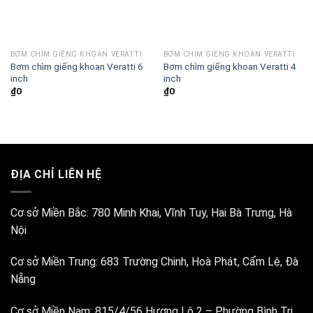
BƠM CHÌM GIẾNG KHOAN VERATTI
BƠM CHÌM GIẾNG KHOAN VERATTI
Bơm chìm giếng khoan Veratti 6
Bơm chìm giếng khoan Veratti 4
inch
inch
₫
0
₫
0
ĐỊA CHỈ LIÊN HỆ
Cơ sở Miền Bắc:
780 Minh Khai, Vĩnh Tuy, Hai Bà Trưng, Hà
Nội
Cơ sở Miền Trung:
683 Trường Chinh, Hoà Phát, Cẩm Lệ, Đà
Nẵng
Cơ sở Miền Nam:
815/4/56 Hương Lộ 2 – Phường Bình Trị