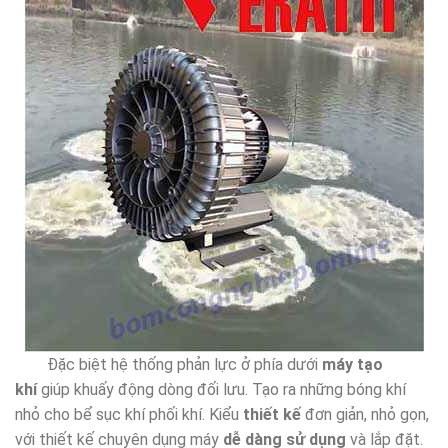
Đặc biệt hệ thống phản lực ở phía dưới
máy tạo
khí
giúp khuấy động dòng đối lưu. Tạo ra những bóng khí
nhỏ cho bể sục khí phối khí. Kiểu
thiết kế
đơn giản, nhỏ gọn,
với thiết kế chuyên dụng máy
dễ dàng sử dụng
và lắp đặt.