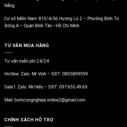
Nẵng
Cơ sở Miền Nam:
815/4/56 Hương Lộ 2 – Phường Bình Trị
Đông A – Quận Bình Tân –Hồ Chí Minh
TƯ VẤN MUA HÀNG
Tư vấn miễn phí 24/24
Hotline:
Zalo: Mr Vinh
–
SĐT: 0835899599
Sale1:
Zalo: Mr.Hiếu
–
SĐT: 097.655.49.69
Mail:
bomcongnghiep.online2@gmail.com
CHÍNH SÁCH HỖ TRỢ