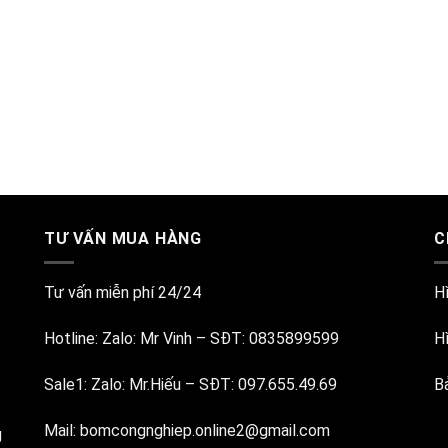
TƯ VẤN MUA HÀNG
C
Tư vấn miễn phí 24/24
H
Hotline:
Zalo: Mr Vinh
–
SĐT: 0835899599
H
Sale1:
Zalo: Mr.Hiếu
–
SĐT: 097.655.49.69
B
Mail:
bomcongnghiep.online2@gmail.com
g