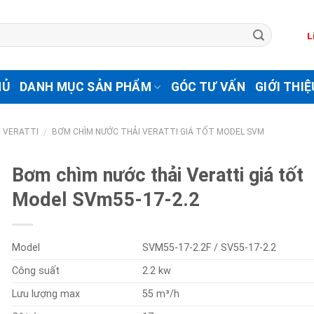
L
HỦ
DANH MỤC SẢN PHẨM
GÓC TƯ VẤN
GIỚI THIỆ
 VERATTI
BƠM CHÌM NƯỚC THẢI VERATTI GIÁ TỐT MODEL SVM
/
Bơm chìm nước thải Veratti giá tốt
Model SVm55-17-2.2
Model
SVM55-17-2.2F / SV55-17-2.2
Công suất
2.2 kw
Lưu lượng max
55 m³/h