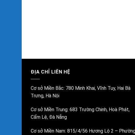
BƠM CHÌM NƯỚC THẢI VERATTI GIÁ TỐT MODEL SVM
ải Veratti
Vm35-15-1.5
ĐỊA CHỈ LIÊN HỆ
Cơ sở Miền Bắc:
780 Minh Khai, Vĩnh Tuy, Hai Bà
Trưng, Hà Nội
Cơ sở Miền Trung:
683 Trường Chinh, Hoà Phát,
Cẩm Lệ, Đà Nẵng
Cơ sở Miền Nam:
815/4/56 Hương Lộ 2 – Phườn