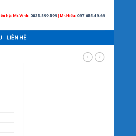
iên hệ:
Mr.Vinh:
0835.899.599
|
Mr.Hiếu:
097.655.49.69
U
LIÊN HỆ