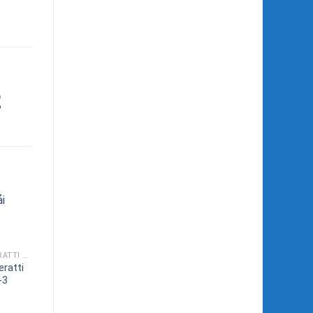
2
BƠM CHÌM NƯỚC THẢI VERATTI GIÁ TỐT MODEL SVM
ratti
-3