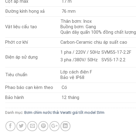
Cột áp max
17 m
Đường kính họng xả
76 mm
Thân bơm: Inox
Vật liệu cấu tạo
Buồng bơm: Gang
Quận dây quấn 100% đồng chất lượng
Phớt cơ khí
Carbon-Ceramic chịu áp suất cao
1 pha / 220V / 50Hz SVM55-17-2.2F
Điện áp sử dụng
3 pha /380V/ 50Hz SV55-17-2.2
Lớp cách điện F
Tiêu chuẩn
Bảo vệ IP68
Phao báo cạn kèm theo
Có
Bảo hành
12 tháng
Danh mục:
Bơm chìm nước thải Veratti giá tốt model SVm