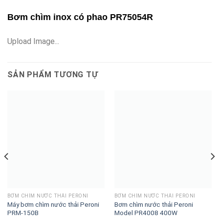
Bơm chìm inox có phao PR75054R
Upload Image...
SẢN PHẨM TƯƠNG TỰ
BƠM CHÌM NƯỚC THẢI PERONI
BƠM CHÌM NƯỚC THẢI PERONI
Máy bơm chìm nước thải Peroni
Bơm chìm nước thải Peroni
PRM-150B
Model PR4008 400W