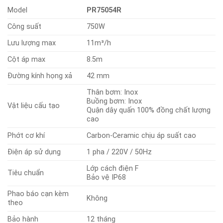
Model
PR75054R
Công suất
750W
Lưu lượng max
11m³/h
Cột áp max
8.5m
Đường kính họng xả
42 mm
Thân bơm: Inox
Buồng bơm: Inox
Vật liệu cấu tạo
Quận dây quấn 100% đồng chất lượng
cao
Phớt cơ khí
Carbon-Ceramic chịu áp suất cao
Điện áp sử dụng
1 pha / 220V / 50Hz
Lớp cách điện F
Tiêu chuẩn
Bảo vệ IP68
Phao báo cạn kèm
Không
theo
Bảo hành
12 tháng