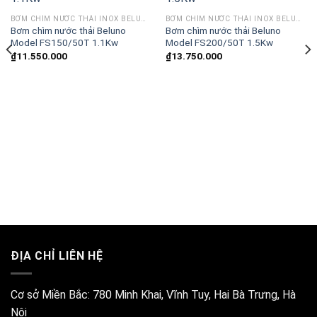
BƠM CHÌM NƯỚC THẢI INOX BELUNO MODEL FS
BƠM CHÌM NƯỚC THẢI INOX BELUNO MODEL FS
Bơm chìm nước thải Beluno
Bơm chìm nước thải Beluno
Model FS150/50T 1.1Kw
Model FS200/50T 1.5Kw
₫
11.550.000
₫
13.750.000
ĐỊA CHỈ LIÊN HỆ
Cơ sở Miền Bắc:
780 Minh Khai, Vĩnh Tuy, Hai Bà Trưng, Hà
Nội