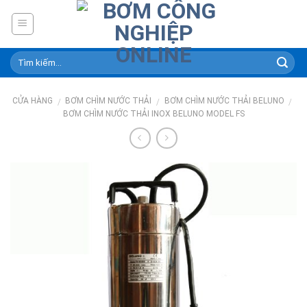
Skip
to
content
CỬA HÀNG
BƠM CHÌM NƯỚC THẢI
BƠM CHÌM NƯỚC THẢI BELUNO
/
/
/
BƠM CHÌM NƯỚC THẢI INOX BELUNO MODEL FS