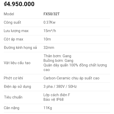
4.950.000
₫
Model
FX50/32T
Công suất
0.37Kw
Lưu lượng max
15m³/h
Cột áp max
10m
Đường kính họng xả
32mm
Thân bơm: Gang
Buồng bơm: Gang
Vật liệu cấu tạo
Quận dây quấn 100% đồng chất lượng
cao
Phớt cơ khí
Carbon-Ceramic chịu áp suất cao
Điện áp sử dụng
3 pha / 380V / 50Hz
Lớp cách điện F
Tiêu chuẩn
Bảo vệ IP68
Cân nặng
11Kg