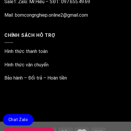
Sale1:
Zalo: Mr.Hiếu
–
SĐT: 097.655.49.69
Mail:
bomcongnghiep.online2@gmail.com
CHÍNH SÁCH HỖ TRỢ
Hình thức thanh toán
Hình thức vận chuyển
Bảo hành – Đổi trả – Hoàn tiền
Chat Zalo