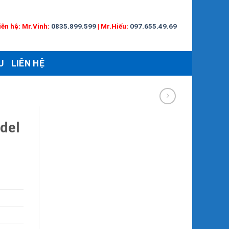
iên hệ:
Mr.Vinh:
0835.899.599
|
Mr.Hiếu:
097.655.49.69
U
LIÊN HỆ
del