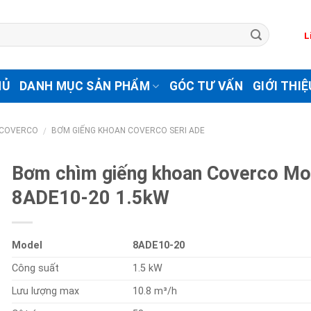
L
HỦ
DANH MỤC SẢN PHẨM
GÓC TƯ VẤN
GIỚI THIỆ
 COVERCO
BƠM GIẾNG KHOAN COVERCO SERI ADE
/
Bơm chìm giếng khoan Coverco Mo
8ADE10-20 1.5kW
Model
8ADE10-20
Công suất
1.5 kW
Lưu lượng max
10.8 m³/h