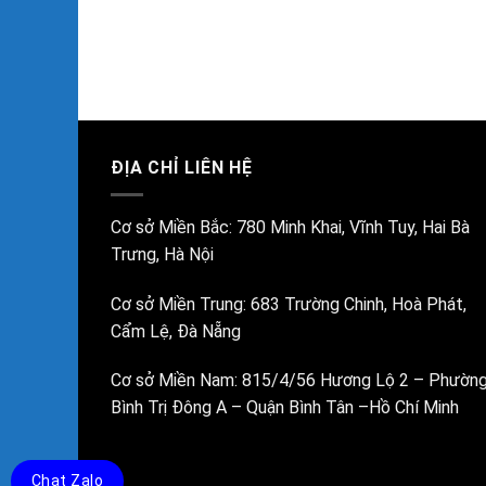
16ADE14-50
ĐỊA CHỈ LIÊN HỆ
Cơ sở Miền Bắc:
780 Minh Khai, Vĩnh Tuy, Hai Bà
Trưng, Hà Nội
Cơ sở Miền Trung:
683 Trường Chinh, Hoà Phát,
Cẩm Lệ, Đà Nẵng
Cơ sở Miền Nam:
815/4/56 Hương Lộ 2 – Phườn
Bình Trị Đông A – Quận Bình Tân –Hồ Chí Minh
Chat Zalo