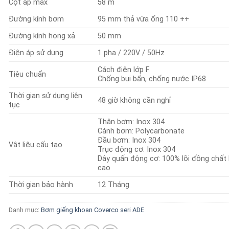
Cột áp max
58 m
Đường kính bơm
95 mm thả vừa ống 110 ++
Đường kính họng xả
50 mm
Điện áp sử dụng
1 pha / 220V / 50Hz
Cách điện lớp F
Tiêu chuẩn
Chống bụi bẩn, chống nước IP68
Thời gian sử dụng liên
48 giờ không cần nghỉ
tục
Thân bơm: Inox 304
Cánh bơm: Polycarbonate
Đầu bơm: Inox 304
Vật liệu cấu tạo
Trục động cơ: Inox 304
Dây quấn động cơ: 100% lõi đồng chất
cao
Thời gian bảo hành
12 Tháng
Danh mục:
Bơm giếng khoan Coverco seri ADE