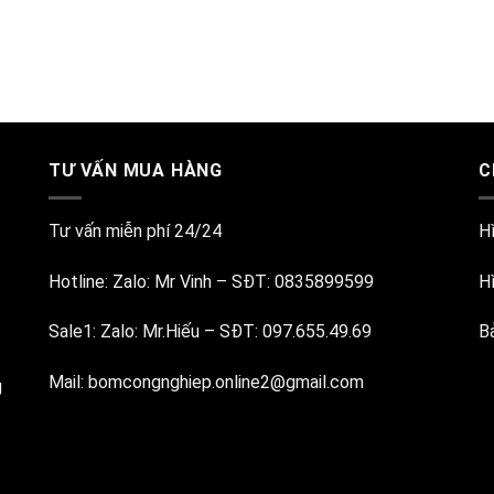
TƯ VẤN MUA HÀNG
C
Tư vấn miễn phí 24/24
H
Hotline:
Zalo: Mr Vinh
–
SĐT: 0835899599
H
Sale1:
Zalo: Mr.Hiếu
–
SĐT: 097.655.49.69
B
Mail:
bomcongnghiep.online2@gmail.com
g