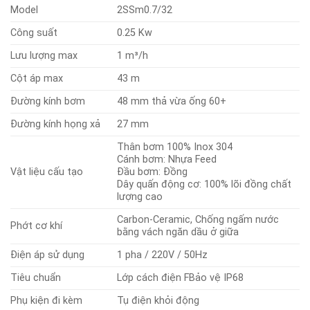
Model
2SSm0.7/32
Công suất
0.25 Kw
Lưu lượng max
1 m³/h
Cột áp max
43 m
Đường kính bơm
48 mm thả vừa ống 60+
Đường kính họng xả
27 mm
Thân bơm 100% Inox 304
Cánh bơm: Nhựa Feed
Vật liệu cấu tạo
Đầu bơm: Đồng
Dây quấn động cơ: 100% lõi đồng chất
lượng cao
Carbon-Ceramic, Chống ngấm nước
Phớt cơ khí
bằng vách ngăn dầu ở giữa
Điện áp sử dụng
1 pha / 220V / 50Hz
Tiêu chuẩn
Lớp cách điện FBảo vệ IP68
Phụ kiện đi kèm
Tụ điện khỏi động