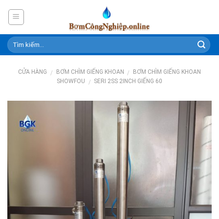
Skip
to
content
CỬA HÀNG
BƠM CHÌM GIẾNG KHOAN
BƠM CHÌM GIẾNG KHOAN
/
/
SHOWFOU
SERI 2SS 2INCH GIẾNG 60
/