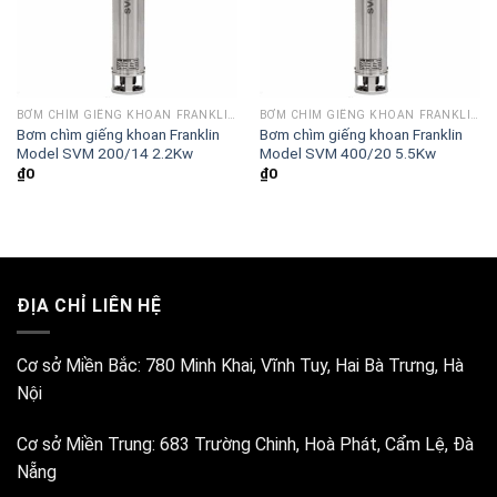
BƠM CHÌM GIẾNG KHOAN FRANKLIN MODEL SVM 4 INCH
BƠM CHÌM GIẾNG KHOAN FRANKLIN MODEL SVM 4 INCH
Bơm chìm giếng khoan Franklin
Bơm chìm giếng khoan Franklin
Model SVM 200/14 2.2Kw
Model SVM 400/20 5.5Kw
₫
0
₫
0
ĐỊA CHỈ LIÊN HỆ
Cơ sở Miền Bắc:
780 Minh Khai, Vĩnh Tuy, Hai Bà Trưng, Hà
Nội
Cơ sở Miền Trung:
683 Trường Chinh, Hoà Phát, Cẩm Lệ, Đà
Nẵng