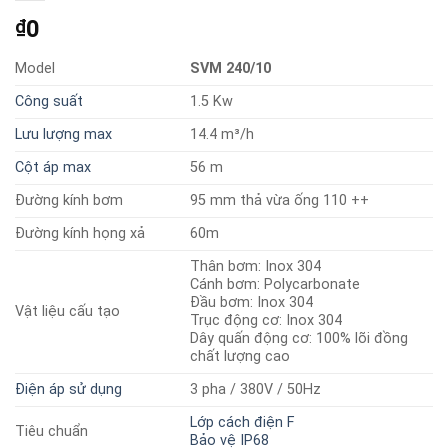
0
₫
Model
SVM 240/10
Công suất
1.5 Kw
Lưu lượng max
14.4 m³/h
Cột áp max
56 m
Đường kính bơm
95 mm thả vừa ống 110 ++
Đường kính họng xả
60m
Thân bơm: Inox 304
Cánh bơm: Polycarbonate
Đầu bơm: Inox 304
Vật liệu cấu tạo
Trục động cơ: Inox 304
Dây quấn động cơ: 100% lõi đồng
chất lượng cao
Điện áp sử dụng
3 pha / 380V / 50Hz
Lớp cách điện F
Tiêu chuẩn
Bảo vệ IP68